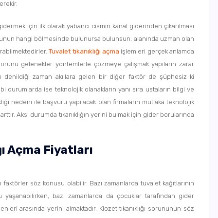
erekir.
 gidermek için ilk olarak yabancı cismin kanal giderinden çıkarılması
orusunun hangi bölmesinde bulunursa bulunsun, alanında uzman olan
rabilmektedirler.
Tuvalet tıkanıklığı
açma
işlemleri gerçek anlamda
sorunu gelenekler yöntemlerle çözmeye çalışmak yapıların zarar
u denildiği zaman akıllara gelen bir diğer faktör de şüphesiz ki
i durumlarda ise teknolojik olanakların yanı sıra ustaların bilgi ve
lığı nedeni ile başvuru yapılacak olan firmaların mutlaka teknolojik
rttır. Aksi durumda tıkanıklığın yerini bulmak için gider borularında
ı Açma Fiyatları
ı faktörler söz konusu olabilir. Bazı zamanlarda tuvalet kağıtlarının
unu yaşanabilirken, bazı zamanlarda da çocuklar tarafından gider
denleri arasında yerini almaktadır. Klozet tıkanıklığı sorununun söz