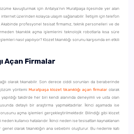
e çözüme kavuşturmak için Antalya’nın Muratpaşa ilçesinde yer alan
ra internet üzerinden kolayca ulaşım sağlanabilir. İletişim için telefon
. Akabinde profesyonel tesisat firmamız, teknik personelleri ve de
rmeden tıkanıklık açma işlemlerini teknolojik robotlarla kısa süre
işlemleri nasıl yapılıyor? Klozet tıkanıklığı sorunu karşısında en etkili
ğı Açan Firmalar
bağlı olarak tıkanabilir. Son derece ciddi sorunları da beraberinde
yi çözüm yöntemi
Muratpaşa klozet tıkanıklığı açan firmalar
olarak
ru yapıldığı takdirde her biri kendi alanında deneyimli ve usta olan
usunda detaylı bir araştırma yapmaktadırlar. İkinci aşamada ise
borusunu açma işlemleri gerçekleştirilmektedir. Bilindiği gibi klozet
i neden kullanıcı hatalarıdır. İkinci neden ise tesisattan kaynaklanan
r genel olarak tıkanıklığın ana sebebini oluşturur. Bu nedenle katı