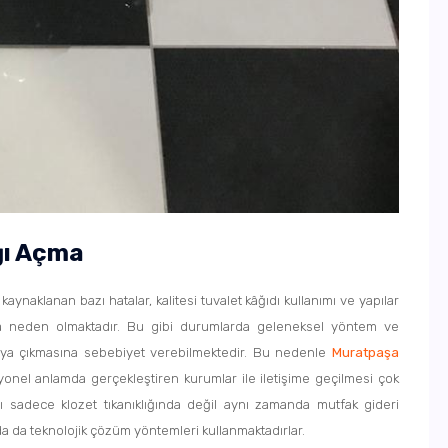
ğı Açma
kaynaklanan bazı hatalar, kalitesi tuvalet kâğıdı kullanımı ve yapılar
ığına neden olmaktadır. Bu gibi durumlarda geleneksel yöntem ve
rtaya çıkmasına sebebiyet verebilmektedir. Bu nedenle
Muratpaşa
syonel anlamda gerçekleştiren kurumlar ile iletişime geçilmesi çok
rı sadece klozet tıkanıklığında değil aynı zamanda mutfak gideri
ında da teknolojik çözüm yöntemleri kullanmaktadırlar.