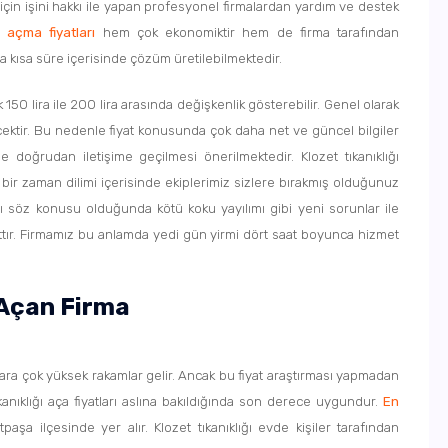
in işini hakkı ile yapan profesyonel firmalardan yardım ve destek
ı açma fiyatları
hem çok ekonomiktir hem de firma tarafından
na kısa süre içerisinde çözüm üretilebilmektedir.
 150 lira ile 200 lira arasında değişkenlik gösterebilir. Genel olarak
lecektir. Bu nedenle fiyat konusunda çok daha net ve güncel bilgiler
le doğrudan iletişime geçilmesi önerilmektedir. Klozet tıkanıklığı
 bir zaman dilimi içerisinde ekiplerimiz sizlere bırakmış olduğunuz
lığı söz konusu olduğunda kötü koku yayılımı gibi yeni sorunlar ile
tır. Firmamız bu anlamda yedi gün yirmi dört saat boyunca hizmet
 Açan Firma
llara çok yüksek rakamlar gelir. Ancak bu fiyat araştırması yapmadan
anıklığı aça fiyatları aslına bakıldığında son derece uygundur.
En
aşa ilçesinde yer alır. Klozet tıkanıklığı evde kişiler tarafından