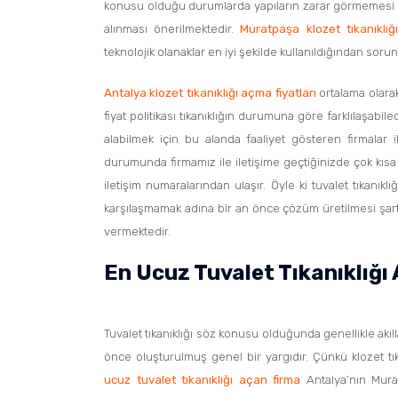
konusu olduğu durumlarda yapıların zarar görmemesi iç
alınması önerilmektedir.
Muratpaşa klozet tıkanıklığ
teknolojik olanaklar en iyi şekilde kullanıldığından soru
Antalya klozet tıkanıklığı açma fiyatları
ortalama olarak
fiyat politikası tıkanıklığın durumuna göre farklılaşabi
alabilmek için bu alanda faaliyet gösteren firmalar i
durumunda firmamız ile iletişime geçtiğinizde çok kısa
iletişim numaralarından ulaşır. Öyle ki tuvalet tıkanık
karşılaşmamak adına bir an önce çözüm üretilmesi şart
vermektedir.
En Ucuz Tuvalet Tıkanıklığı
Tuvalet tıkanıklığı söz konusu olduğunda genellikle akı
önce oluşturulmuş genel bir yargıdır. Çünkü klozet tık
ucuz tuvalet tıkanıklığı açan firma
Antalya’nın Muratp