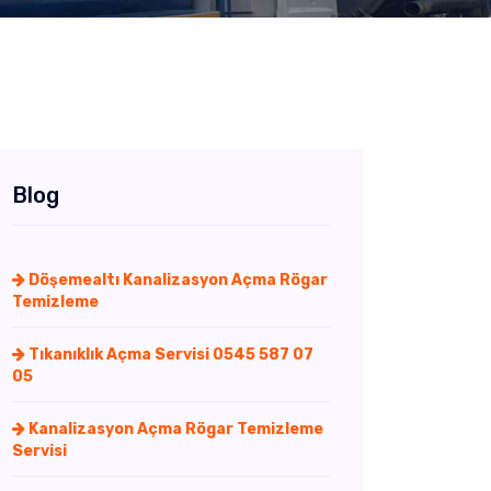
Blog
Döşemealtı Kanalizasyon Açma Rögar
Temizleme
Tıkanıklık Açma Servisi 0545 587 07
05
Kanalizasyon Açma Rögar Temizleme
Servisi