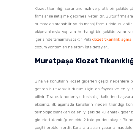
Klozet tıkanıklığı sorununu hızlı ve pratik bir şekild
firmalar ile iletişime geçilmesi yeterlidir. Bu tür firmala
numaraları aranabilir ya da mesaj formu doldurulabilir
ekipmanlarıyla yapılara herhangi bir şekilde zarar ve
içerisinde tamamlayacaktır. Peki
klozet tıkanıklık açma
çözüm yöntemleri nelerdir? İşte detaylar…
Muratpaşa Klozet Tıkanıklı
Bina ve konutların klozet giderleri çeşitli nedenlere 
getiren bu tıkanıklık durumu için en faydalı ve en i
bilinir. Tıkanıklık nedeniyle tesisat şirketlerine başvu
ekibimiz, ilk aşamada kanalların neden tıkandığı kon
teknolojik olanakları da en iyi şekilde kullanarak gider 
giderleri tıkanıklığı temelde 2 kategoriden oluşur. Birinc
çeşitli problemlerdir. Kanallara atılan yabancı maddele