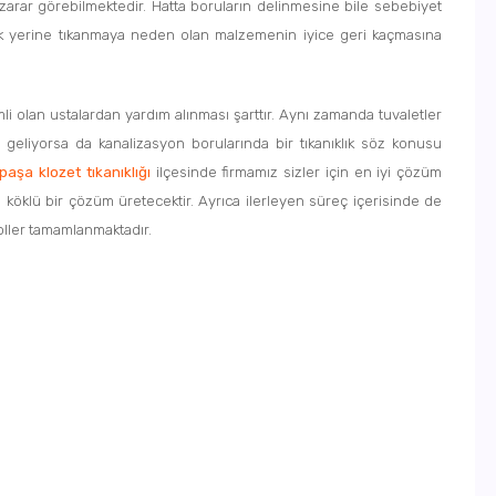
a zarar görebilmektedir. Hatta boruların delinmesine bile sebebiyet
 açmak yerine tıkanmaya neden olan malzemenin iyice geri kaçmasına
i olan ustalardan yardım alınması şarttır. Aynı zamanda tuvaletler
u geliyorsa da kanalizasyon borularında bir tıkanıklık söz konusu
paşa klozet tıkanıklığı
ilçesinde firmamız sizler için en iyi çözüm
köklü bir çözüm üretecektir. Ayrıca ilerleyen süreç içerisinde de
oller tamamlanmaktadır.