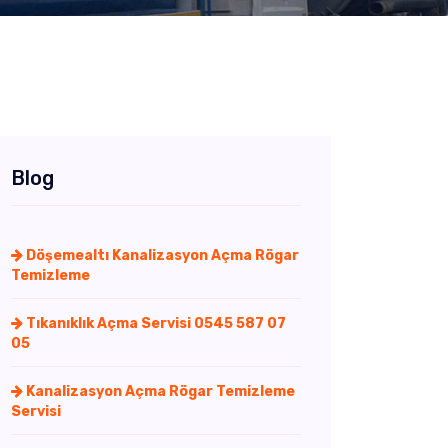
Blog
Döşemealtı Kanalizasyon Açma Rögar
Temizleme
Tıkanıklık Açma Servisi 0545 587 07
05
Kanalizasyon Açma Rögar Temizleme
Servisi